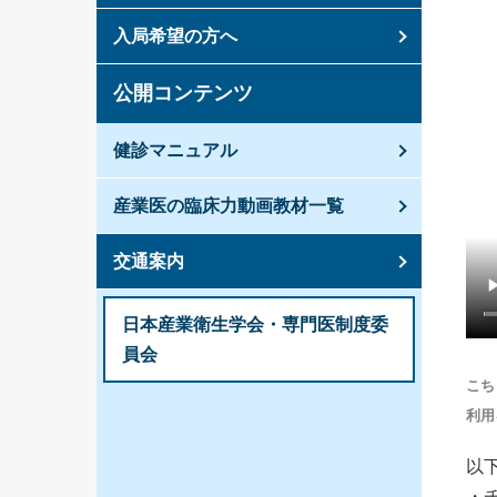
入局希望の方へ
公開コンテンツ
健診マニュアル
産業医の臨床力動画教材一覧
交通案内
日本産業衛生学会・専門医制度委
員会
こち
利用
以
・